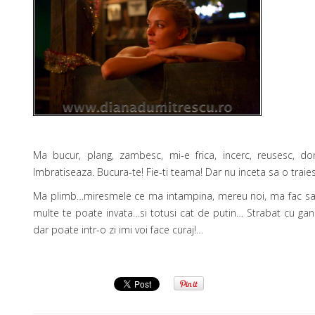
Ma bucur, plang, zambesc, mi-e frica, incerc, reusesc, dor
Imbratiseaza. Bucura-te! Fie-ti teama! Dar nu inceta sa o traies
Ma plimb…miresmele ce ma intampina, mereu noi, ma fac sa 
multe te poate invata…si totusi cat de putin… Strabat cu g
dar poate intr-o zi imi voi face curaj!…