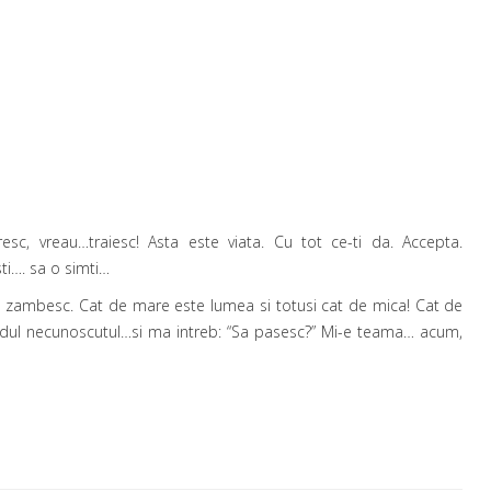
esc, vreau…traiesc! Asta este viata. Cu tot ce-ti da. Accepta.
ti…. sa o simti…
zambesc. Cat de mare este lumea si totusi cat de mica! Cat de
andul necunoscutul…si ma intreb: “Sa pasesc?” Mi-e teama… acum,