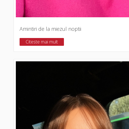
Amintiri de la miezul noptii
Citeste mai mult