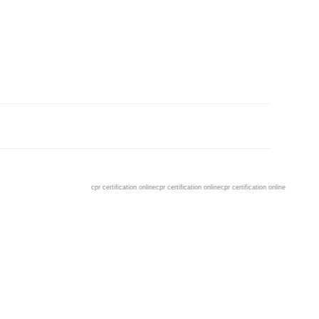
cpr certification online
cpr certification online
cpr certification online