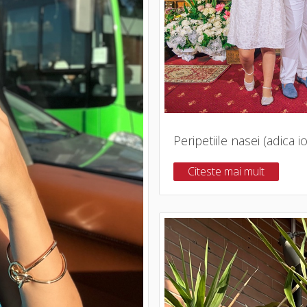
Peripetiile nasei (adica io
Citeste mai mult