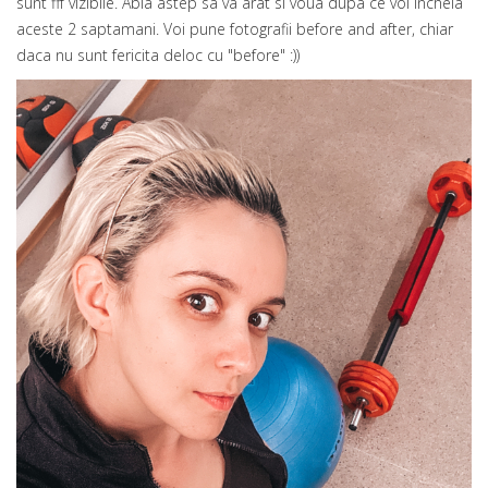
sunt fff vizibile. Abia astep sa va arat si voua dupa ce voi incheia
aceste 2 saptamani. Voi pune fotografii before and after, chiar
daca nu sunt fericita deloc cu "before" :))