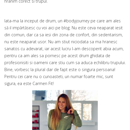
hranim corect si trupul.
Iata-ma la inceput de drum, un #bodyjourney pe care am ales
să il impărtăsesc cu voi aici pe blog. Nu este ceva neaparat iesit
din comun, dar ca sa iesi din zona de confort, din sedentarism,
nu este neaparat usor. Nu am stiut niciodata sa ma hranesc
sanatos cu adevarat, iar acest lucru l-am descoperit abia acum,
pentru ca am ales sa pornesc pe acest drum ghidata de
profesionisiti si oameni care stiu cum sa aduca echilibru trupului.
Bine, vorbesc la plural dar de fapt este o singura persoana!
Pentru cei care nu o cunoasteti, un numar foarte mic, sunt
sigura, ea este Carmen Fit!