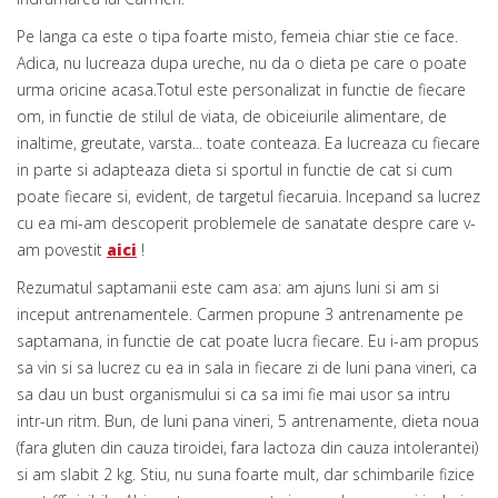
Pe langa ca este o tipa foarte misto, femeia chiar stie ce face.
Adica, nu lucreaza dupa ureche, nu da o dieta pe care o poate
urma oricine acasa.Totul este personalizat in functie de fiecare
om, in functie de stilul de viata, de obiceiurile alimentare, de
inaltime, greutate, varsta... toate conteaza. Ea lucreaza cu fiecare
in parte si adapteaza dieta si sportul in functie de cat si cum
poate fiecare si, evident, de targetul fiecaruia. Incepand sa lucrez
cu ea mi-am descoperit problemele de sanatate despre care v-
am povestit
aici
!
Rezumatul saptamanii este cam asa: am ajuns luni si am si
inceput antrenamentele. Carmen propune 3 antrenamente pe
saptamana, in functie de cat poate lucra fiecare. Eu i-am propus
sa vin si sa lucrez cu ea in sala in fiecare zi de luni pana vineri, ca
sa dau un bust organismului si ca sa imi fie mai usor sa intru
intr-un ritm. Bun, de luni pana vineri, 5 antrenamente, dieta noua
(fara gluten din cauza tiroidei, fara lactoza din cauza intolerantei)
si am slabit 2 kg. Stiu, nu suna foarte mult, dar schimbarile fizice