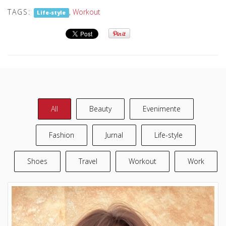
TAGS:
,
Workout
Life-style
All
Beauty
Evenimente
Fashion
Jurnal
Life-style
Shoes
Travel
Workout
Work