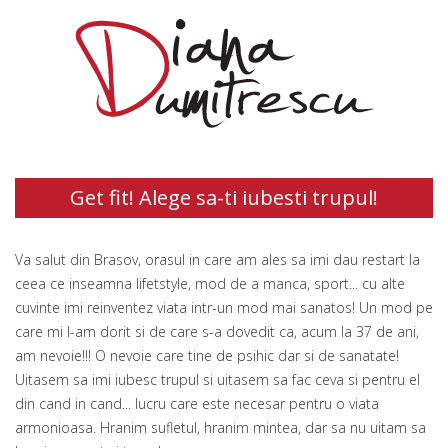
Get fit! Alege sa-ti iubesti trupul!
Va salut din Brasov, orasul in care am ales sa imi dau restart la
ceea ce inseamna lifetstyle, mod de a manca, sport... cu alte
cuvinte imi reinventez viata intr-un mod mai sanatos! Un mod pe
care mi l-am dorit si de care s-a dovedit ca, acum la 37 de ani,
am nevoie!!! O nevoie care tine de psihic dar si de sanatate!
Uitasem sa imi iubesc trupul si uitasem sa fac ceva si pentru el
din cand in cand... lucru care este necesar pentru o viata
armonioasa. Hranim sufletul, hranim mintea, dar sa nu uitam sa