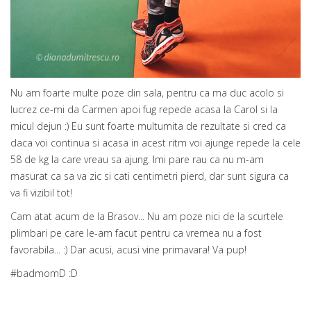
Nu am foarte multe poze din sala, pentru ca ma duc acolo si
lucrez ce-mi da Carmen apoi fug repede acasa la Carol si la
micul dejun :) Eu sunt foarte multumita de rezultate si cred ca
daca voi continua si acasa in acest ritm voi ajunge repede la cele
58 de kg la care vreau sa ajung. Imi pare rau ca nu m-am
masurat ca sa va zic si cati centimetri pierd, dar sunt sigura ca
va fi vizibil tot!
Cam atat acum de la Brasov... Nu am poze nici de la scurtele
plimbari pe care le-am facut pentru ca vremea nu a fost
favorabila... :) Dar acusi, acusi vine primavara! Va pup!
#badmomD :D