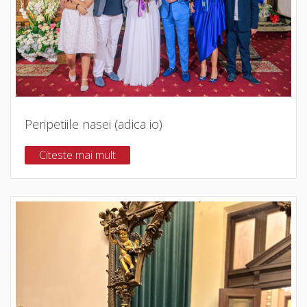
Peripetiile nasei (adica io)
Citeste mai mult