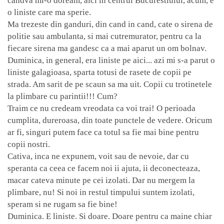
candva mi-o doream, aici in centrul Bucurestiului, acum, e
o liniste care ma sperie.
Ma trezeste din ganduri, din cand in cand, cate o sirena de
politie sau ambulanta, si mai cutremurator, pentru ca la
fiecare sirena ma gandesc ca a mai aparut un om bolnav.
Duminica, in general, era liniste pe aici... azi mi s-a parut o
liniste galagioasa, sparta totusi de rasete de copii pe
strada. Am sarit de pe scaun sa ma uit. Copii cu trotinetele
la plimbare cu parintii!!! Cum?
Traim ce nu credeam vreodata ca voi trai! O perioada
cumplita, dureroasa, din toate punctele de vedere. Oricum
ar fi, singuri putem face ca totul sa fie mai bine pentru
copii nostri.
Cativa, inca ne expunem, voit sau de nevoie, dar cu
speranta ca ceea ce facem noi ii ajuta, ii deconecteaza,
macar cateva minute pe cei izolati. Dar nu mergem la
plimbare, nu! Si noi in restul timpului suntem izolati,
speram si ne rugam sa fie bine!
Duminica. E liniste. Si doare. Doare pentru ca maine chiar