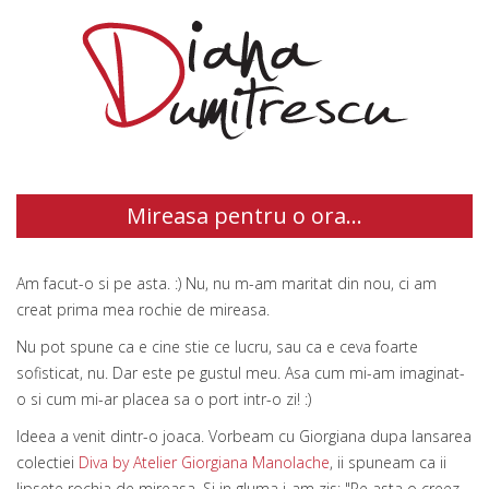
Mireasa pentru o ora...
Am facut-o si pe asta. :) Nu, nu m-am maritat din nou, ci am
creat prima mea rochie de mireasa.
Nu pot spune ca e cine stie ce lucru, sau ca e ceva foarte
sofisticat, nu. Dar este pe gustul meu. Asa cum mi-am imaginat-
o si cum mi-ar placea sa o port intr-o zi! :)
Ideea a venit dintr-o joaca. Vorbeam cu Giorgiana dupa lansarea
colectiei
Diva by Atelier Giorgiana Manolache
, ii spuneam ca ii
lipsete rochia de mireasa. Si in gluma i-am zis: "Pe asta o creez