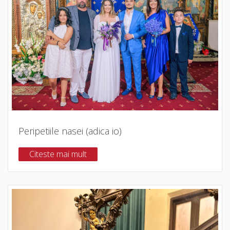
Peripetiile nasei (adica io)
Citeste mai mult