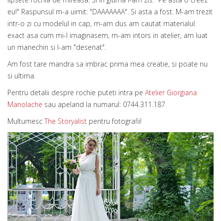
eu!" Raspunsul m-a uimit: "DAAAAAAA". Si asta a fost. M-am trezit
intr-o zi cu modelul in cap, m-am dus am cautat materialul
exact asa cum mi-l imaginasem, m-am intors in atelier, am luat
un manechin si l-am "desenat".
Am fost tare mandra sa imbrac prima mea creatie, si poate nu
si ultima.
Pentru detalii despre rochie puteti intra pe
Atelier Giorgiana
Manolache
sau apeland la numarul: 0744.311.187
Multumesc
The Storyalist
pentru fotografii!