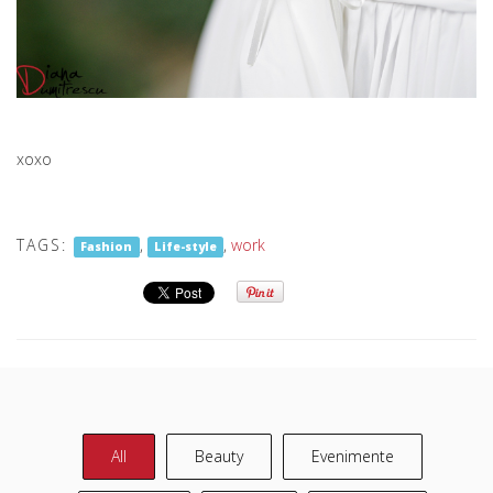
xoxo
TAGS:
,
,
work
Fashion
Life-style
All
Beauty
Evenimente