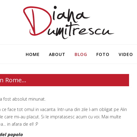
HOME
ABOUT
BLOG
FOTO
VIDEO
n Rome...
i a fost absolut minunat.
e face tot omul in vacanta. Intr-una din zile l-am obligat pe Alin
ile care mi-au placut. Si le impratasesc acum cu voi. Mai multe
... in afara de el! :P
del popolo