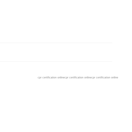
cpr certification online
cpr certification online
cpr certification online