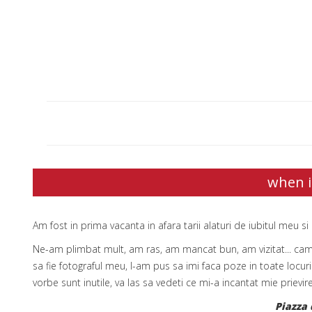
when i
Am fost in prima vacanta in afara tarii alaturi de iubitul meu s
Ne-am plimbat mult, am ras, am mancat bun, am vizitat... cam c
sa fie fotograful meu, l-am pus sa imi faca poze in toate locur
vorbe sunt inutile, va las sa vedeti ce mi-a incantat mie prievirea
Piazza 