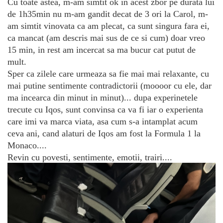
Cu toate astea, m-am simtit ok in acest zbor pe durata lui
de 1h35min nu m-am gandit decat de 3 ori la Carol, m-
am simtit vinovata ca am plecat, ca sunt singura fara ei,
ca mancat (am descris mai sus de ce si cum) doar vreo
15 min, in rest am incercat sa ma bucur cat putut de
mult.
Sper ca zilele care urmeaza sa fie mai mai relaxante, cu
mai putine sentimente contradictorii (moooor cu ele, dar
ma incearca din minut in minut)... dupa experinetele
trecute cu Iqos, sunt convinsa ca va fi iar o experienta
care imi va marca viata, asa cum s-a intamplat acum
ceva ani, cand alaturi de Iqos am fost la Formula 1 la
Monaco....
Revin cu povesti, sentimente, emotii, trairi....