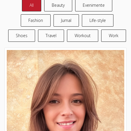
All
Beauty
Evenimente
Fashion
Jurnal
Life-style
Shoes
Travel
Workout
Work