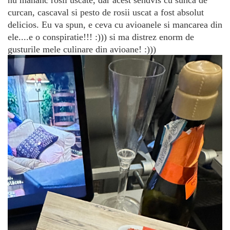
nu mananc rosii uscate, dar acest sendvis cu sunca de
curcan, cascaval si pesto de rosii uscat a fost absolut
delicios. Eu va spun, e ceva cu avioanele si mancarea din
ele....e o conspiratie!!! :))) si ma distrez enorm de
gusturile mele culinare din avioane! :)))