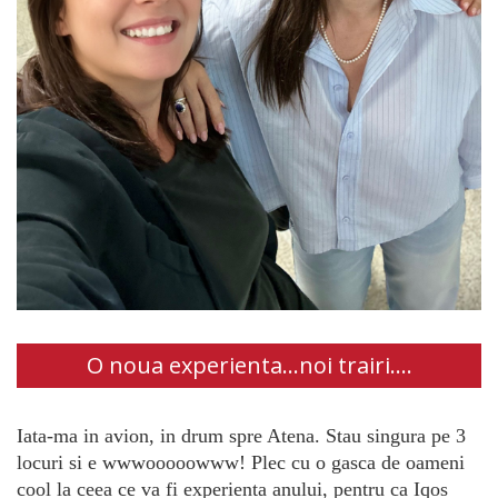
O noua experienta...noi trairi....
Iata-ma in avion, in drum spre Atena. Stau singura pe 3
locuri si e wwwooooowww! Plec cu o gasca de oameni
cool la ceea ce va fi experienta anului, pentru ca Iqos