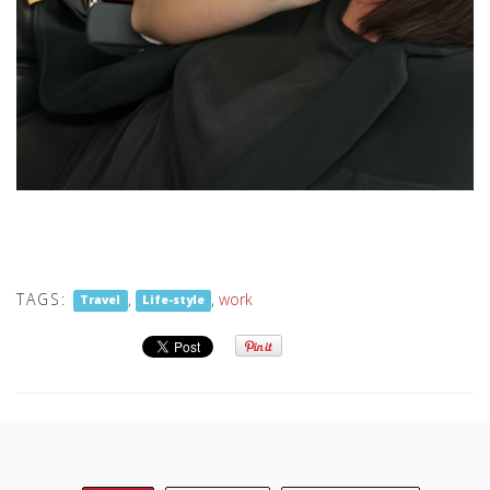
TAGS:
,
,
work
Travel
Life-style