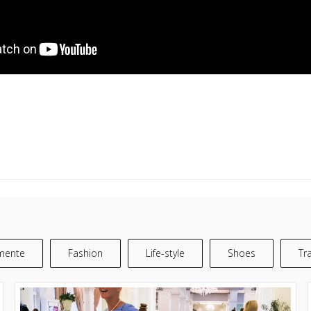
mente
Fashion
Life-style
Shoes
Tr