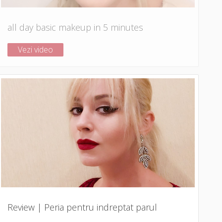
all day basic makeup in 5 minutes
Vezi video
Review | Peria pentru indreptat parul