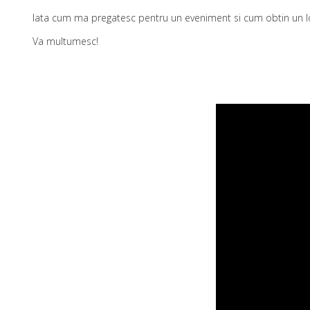
Iata cum ma pregatesc pentru un eveniment si cum obtin un l
Va multumesc!