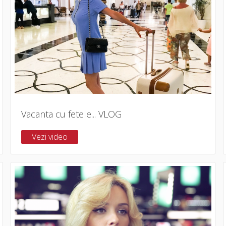
Vacanta cu fetele... VLOG
Vezi video