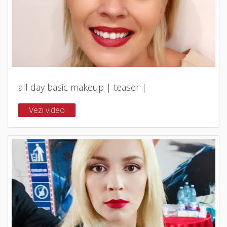
all day basic makeup | teaser |
Vezi video