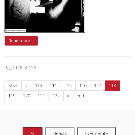
Read more ...
Page 118 of 126
Start
«
113
114
115
116
117
118
119
120
121
122
»
End
All
Beauty
Evenimente