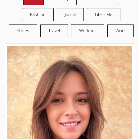
Fashion
Jurnal
Life-style
Shoes
Travel
Workout
Work