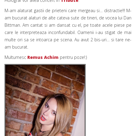
Holograf vor avea concert in
Tribute
.
M-am alaturat gastii de prieteni care mergeau si… distractie!!! M-
am bucurat alaturi de alte cateva sute de tineri, de vocea lui Dan
Bittman. Am cantat si am dansat cu el, pe toate acele piese pe
care le interpreteaza inconfundabil. Oamenii i-au stigat de mai
multe ori sa se intoarca pe scena. Au avut 2 bis-uri… si tare ne-
am bucurat.
Multumesc
Remus Achim
pentru poze!:)